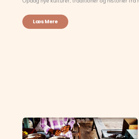
Opdag nye kulturer, traditioner og historier fra 
Læs Mere