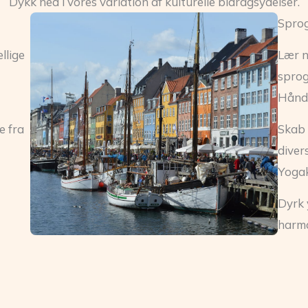
Dykk ned i vores variation af kulturelle bidragsydelser.
Spro
llige
Lær n
sprog
Hånd
e fra
Skab 
diver
Yogak
Dyrk 
harmo