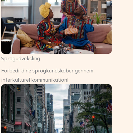
Sprogudveksling
Forbedr dine sprogkundskaber gennem
interkulturel kommunikation!